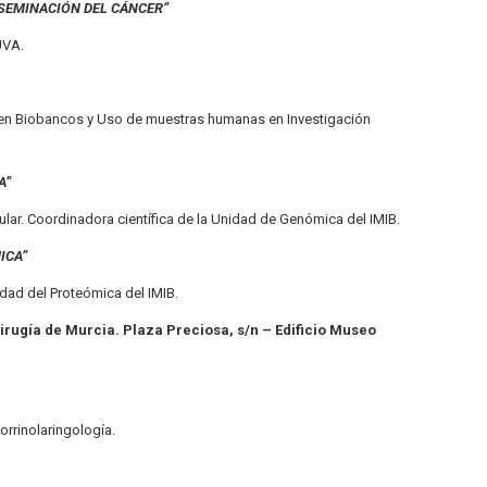
DISEMINACIÓN DEL CÁNCER”
UVA.
 en Biobancos y Uso de muestras humanas en Investigación
A”
lar. Coordinadora científica de la Unidad de Genómica del IMIB.
ICA”
idad del Proteómica del IMIB.
rugía de Murcia. Plaza Preciosa, s/n – Edificio Museo
rrinolaringología.