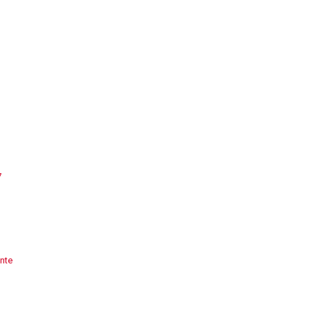
7
nte