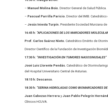
–
Manuel Molina Boix.
Director General de Salud Pública.
–
Pascual Parrilla Paricio.
Director del IMIB. Catedrático 
–
Jesús Iniesta Turpín.
Presidente Sociedad Murciana de O
16:45 h:
“APLICACIONES DE LOS MARCADORES
MOLECULAR
Prof. Carlos Suárez Nieto.
Catedrático Emérito de Otorrin
Director Científico de la Fundación de Investigación Biomédi
17:30 h:
“INVESTIGACIÓN EN TUMORES NASOSINUSALES”
José Luis Llorente Pendás.
Catedrático de Otorrinolaring
del Hospital Universitario Central de Asturias.
18:15 h: Descanso.
18:30 h:
“SERINA HIDROLASAS COMO BIOMARCADORES DE 
Juan Cabezas Herrera
y
Juan Pablo Pelegrín Hernán
Clínicos HCUVA.