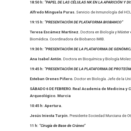
18:50 h:
“PAPEL DE LAS CÉLULAS NK EN LA APARICIÓN Y 
Alfredo Minguela Puras.
Servicio de Inmunología del HC
19:15 h:
“PRESENTACIÓN DE PLATAFORMA BIOBANCO”
Teresa Escámez Martínez.
Doctora en Biología y Máster
Biomédica. Coordinadora de Biobanco IMIB.
19:30 h:
“PRESENTACIÓN DE LA PLATAFORMA DE GENÓMIC
Ana Isabel Antón.
Doctora en Bioquímica y Biología Molecu
19:45 h:
“PRESENTACIÓN DE LA PLATAFORMA DE PROTEÓM
Esteban Orenes Piñero.
Doctor en Biología. Jefe de la Un
SÁBADO 6 DE FEBRERO.
Real Academia de Medicina y Ci
Arqueológico. Murcia
10:45 h: Apertura.
Jesús Iniesta Turpín.
Presidente Sociedad Murciana de Oto
11 h:
“Cirugía de Base de Cráneo”