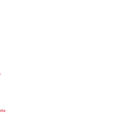
7
nte