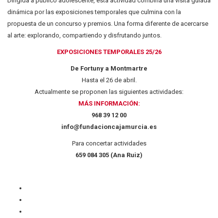
Dirigida a público adolescente, esta actividad combina una visita guiada
dinámica por las exposiciones temporales que culmina con la
propuesta de un concurso y premios. Una forma diferente de acercarse
al arte: explorando, compartiendo y disfrutando juntos.
EXPOSICIONES TEMPORALES 25/26
De Fortuny a Montmartre
Hasta el 26 de abril.
Actualmente se proponen las siguientes actividades:
MÁS INFORMACIÓN:
968 39 12 00
info@fundacioncajamurcia.es
Para concertar actividades
659 084 305 (Ana Ruiz)
Quiénes somos
Contacto
Privacidad