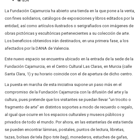
854
La Fundación Cajamurcia ha abierto una tienda en la que pone a la venta,
con fines solidarios, catálogos de exposiciones y libros editados por la
entidad, así como artículos ilustrados o serigrafiados con imágenes de
obras pictóricas y escultóricas pertenecientes a su colección de arte.
Los beneficios obtenidos irán destinados, en una primera fase, a los
afectados por la DANA de Valencia.
Este nuevo espacio se encuentra ubicado en la entrada de la sede de la
Fundación Cajamurcia, en el Centro Cultural Las Claras, en Murcia (calle
Santa Clara, 1) y su horario coincide con el de apertura de dicho centro.
La puesta en marcha de esta iniciativa supone un paso más en el
compromiso de la Fundación Cajamurcia con la difusión del arte y la
cultura, pues pretende que los visitantes se puedan llevar “un trocito o
fragmento de arte” en distintos soportes a modo de recuerdo o regalo,
al igual que ocurre en los espacios culturales y museos públicos y
privados de todo el mundo. Por ahora, en las estanterías de esta tienda
se pueden encontrar láminas, postales, puntos de lectura, libretas,
tazas, bolsas de tela (tipo
tote bag
), monederos, estuches de gafas,