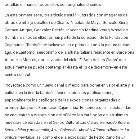
botellas o imanes, todos ellos con originales diseños.
En esta primera serie, los artículos están ilustrados con imágenes de
obras de arte (o detalles) de Charris, Nicolás de Maya, Gonzalo Sicre,
Carmen Artigas, González Beltrán, Inocencio Medina Vera y Wssel de
Guimbarda; todas ellas forman parte de la colección de la Fundación
Cajamurcia. También se incluye en este primer listado la pintura titulada
Ego
, de Lantomo, seudónimo de la artista italiana residente en Barcelona
Antonella Montes, obra invitada del ciclo ‘El Solo de Las Claras’ que
actualmente se puede contemplar -hasta el 13 de diciembre- en este
centro cultural.
Proyectada como un nuevo canal o medio para poner en valor el arte y la
cultura, en la tienda también tienen cabida las publicaciones,
especialmente los catálogos de las exposiciones organizadas o
promovidas por la Fundación Cajamurcia. En concreto, en la actualidad
se encuentran a disposición del público los catálogos de las últimas
muestras celebradas en el Centro Cultural Las Claras:
Fernando Botero.
Sensualidad y melancolía
,
Azul. Colección Abelló
y
Alfonso Albacete. La
pintura inevitable
, así como el de la exposición de Pedro Cano
De un