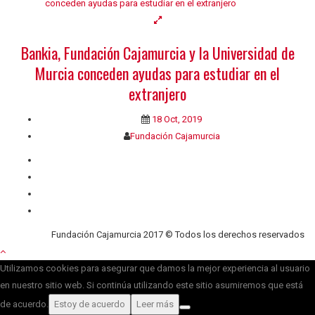
Bankia, Fundación Cajamurcia y la Universidad de
Murcia conceden ayudas para estudiar en el
extranjero
18 Oct, 2019
Fundación Cajamurcia
Quiénes somos
Contacto
Privacidad
Cookies
Fundación Cajamurcia 2017 © Todos los derechos reservados
Utilizamos cookies para asegurar que damos la mejor experiencia al usuario
en nuestro sitio web. Si continúa utilizando este sitio asumiremos que está
de acuerdo.
Estoy de acuerdo
Leer más