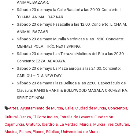
ANIMAL BAZAAR.
Sábado 23 de mayo la Calle Basabé a las 20:00. Concierto: L
´CHAIM. ANIMAL BAZAAR.
Sábado 23 de mayo Pasacalle a las 12:00. Concierto: L´CHAIM.
ANIMAL BAZAAR.
Sábado 23 de mayo Muralla Verónicas a las 19:30. Concierto:
MEHMET POLAT TRÍO. NEXT SPRING.
Sábado 23 de mayo Las Terrazas Molinos del Río a las 20:30.
Concierto: EZZA. ABADAYA.
Sábado 23 de mayo La Plaza Europa a las 21:00. Concierto:
CARLOU – D. A NEW DAY.
Sábado 23 de mayo Plaza Belluga a las 22:00. Espectáculo de
Clausura: RAHIS BHARTI & BOLLYWOOD MASALA ORCHESTRA.
SPIRIT OF INDIA.
Artes
,
Ayuntamiento de Murcia
,
Calle
,
Ciudad de Murcia
,
Conciertos
,
Cultural
,
Danza
,
El Corte Inglés
,
Estrella de Levante
,
Fundación
Cajamurcia
,
Gratuito
,
Iberdrola
,
La Verdad
,
Murcia
,
Murcia Tres Culturas
,
Música
,
Países
,
Planes
,
Público
,
Universidad de Murcia