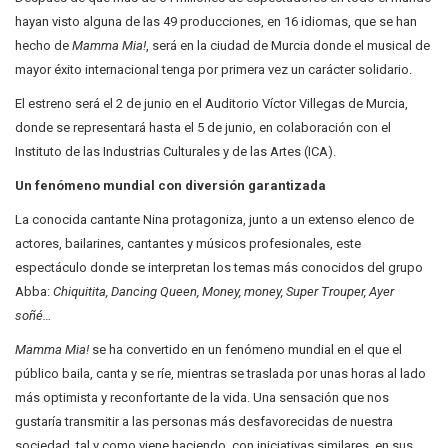
hayan visto alguna de las 49 producciones, en 16 idiomas, que se han
hecho de
Mamma Mia!
, será en la ciudad de Murcia donde el musical de
mayor éxito internacional tenga por primera vez un carácter solidario.
El estreno será el 2 de junio en el Auditorio Víctor Villegas de Murcia,
donde se representará hasta el 5 de junio, en colaboración con el
Instituto de las Industrias Culturales y de las Artes (ICA).
Un fenómeno mundial con diversión garantizada
La conocida cantante Nina protagoniza, junto a un extenso elenco de
actores, bailarines, cantantes y músicos profesionales, este
espectáculo donde se interpretan los temas más conocidos del grupo
Abba:
Chiquitita, Dancing Queen, Money, money, Super Trouper, Ayer
soñé…
Mamma Mia!
se ha convertido en un fenómeno mundial en el que el
público baila, canta y se ríe, mientras se traslada por unas horas al lado
más optimista y reconfortante de la vida. Una sensación que nos
gustaría transmitir a las personas más desfavorecidas de nuestra
sociedad, tal y como viene haciendo, con iniciativas similares, en sus