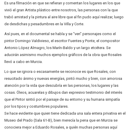
Es una filmación en que se refieran y comentan los lugares en los que
vivió el gran Artista plástico entre nosotros, las personas con la que
trabó amistad y la pintura al aire libre que al fin pudo aquí realizar, luego
de desdichas y pesadumbres en la Villa y Corte.
Así pues, en el documental se habla y se “ven” personajes como el
pintor Domingo Valdivieso, el escritor Fuentes y Ponte, el compositor
Antonio López Almagro, los Marín-Baldo y un largo etcétera. Se
aducirán asimismo muchos ejemplos gráficos de la obra que Rosales
llevó a cabo en Murcia.
Lo que se ignora o escasamente se reconoce es que Rosales, con
resucitado ánimo y nuevas energías, pintó mucho y bien, con amorosa
atención por la vida que descubría en las personas, los lugares y las
cosas. Óleos, acuarelas y dibujos dan expresivo testimonio del interés
que el Pintor sintió por el paisaje de su entorno y su humana simpatía
por los tipos y costumbres populares.
Se hace evidente que quien tiene dedicada una sala entera privativa en el
Museo del Prado (Sala 61-B), bien merecía la pena que en Murcia se
conociera mejor a Eduardo Rosales, a quién muchas personas aquí