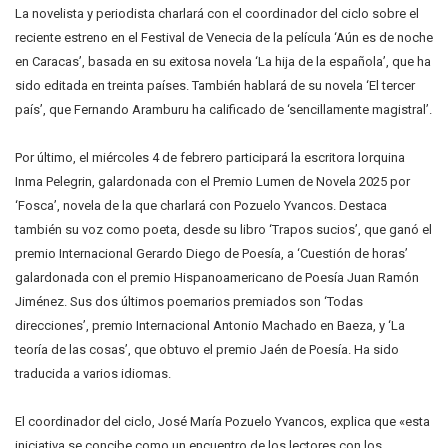
La novelista y periodista charlará con el coordinador del ciclo sobre el
reciente estreno en el Festival de Venecia de la película ‘Aún es de noche
en Caracas’, basada en su exitosa novela ‘La hija de la española’, que ha
sido editada en treinta países. También hablará de su novela ‘El tercer
país’, que Fernando Aramburu ha calificado de ‘sencillamente magistral’.
Por último, el miércoles 4 de febrero participará la escritora lorquina
Inma Pelegrin, galardonada con el Premio Lumen de Novela 2025 por
‘Fosca’, novela de la que charlará con Pozuelo Yvancos. Destaca
también su voz como poeta, desde su libro ‘Trapos sucios’, que ganó el
premio Internacional Gerardo Diego de Poesía, a ‘Cuestión de horas’
galardonada con el premio Hispanoamericano de Poesía Juan Ramón
Jiménez. Sus dos últimos poemarios premiados son ‘Todas
direcciones’, premio Internacional Antonio Machado en Baeza, y ‘La
teoría de las cosas’, que obtuvo el premio Jaén de Poesía. Ha sido
traducida a varios idiomas.
El coordinador del ciclo, José María Pozuelo Yvancos, explica que «esta
iniciativa se concibe como un encuentro de los lectores con los