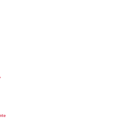
7
nte