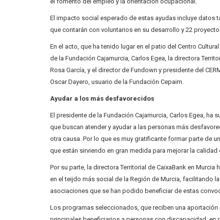
el fomento del empleo y la orientación ocupacional.
El impacto social esperado de estas ayudas incluye datos
que contarán con voluntarios en su desarrollo y 22 proyect
En el acto, que ha tenido lugar en el patio del Centro Cultur
de la Fundación Cajamurcia, Carlos Egea, la directora Territ
Rosa García, y el director de Fundown y presidente del CER
Oscar Dayero, usuario de la Fundación Cepaim.
Ayudar a los más desfavorecidos
El presidente de la Fundación Cajamurcia, Carlos Egea, ha 
que buscan atender y ayudar a las personas más desfavore
otra causa. Por lo que es muy gratificante formar parte de
que están sirviendo en gran medida para mejorar la calidad 
Por su parte, la directora Territorial de CaixaBank en Murcia
en el teijdo más social de la Región de Murcia, facilitando 
asociaciones que se han podido beneficiar de estas convoc
Los programas seleccionados, que reciben una aportación 
principales beneficiarios a personas con discapacidad, e