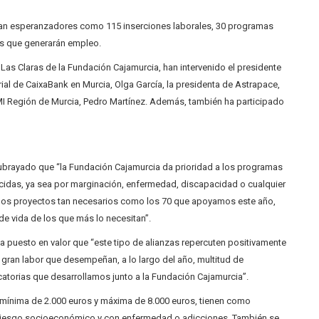
 tan esperanzadores como 115 inserciones laborales, 30 programas
os que generarán empleo.
al Las Claras de la Fundación Cajamurcia, han intervenido el presidente
orial de CaixaBank en Murcia, Olga García, la presidenta de Astrapace,
MI Región de Murcia, Pedro Martínez. Además, también ha participado
subrayado que “la Fundación Cajamurcia da prioridad a los programas
cidas, ya sea por marginación, enfermedad, discapacidad o cualquier
 unos proyectos tan necesarios como los 70 que apoyamos este año,
de vida de los que más lo necesitan”.
 ha puesto en valor que “este tipo de alianzas repercuten positivamente
la gran labor que desempeñan, a lo largo del año, multitud de
atorias que desarrollamos junto a la Fundación Cajamurcia”.
mínima de 2.000 euros y máxima de 8.000 euros, tienen como
n riesgo socioeconómico y con enfermedad o adicciones. También se