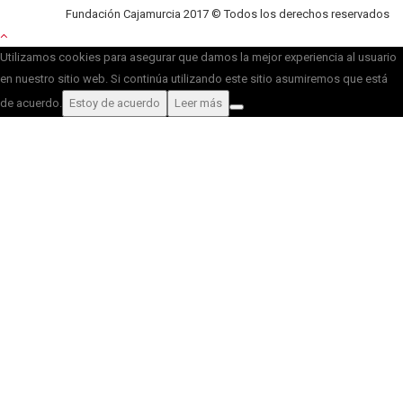
Fundación Cajamurcia 2017 © Todos los derechos reservados
Utilizamos cookies para asegurar que damos la mejor experiencia al usuario
en nuestro sitio web. Si continúa utilizando este sitio asumiremos que está
de acuerdo.
Estoy de acuerdo
Leer más