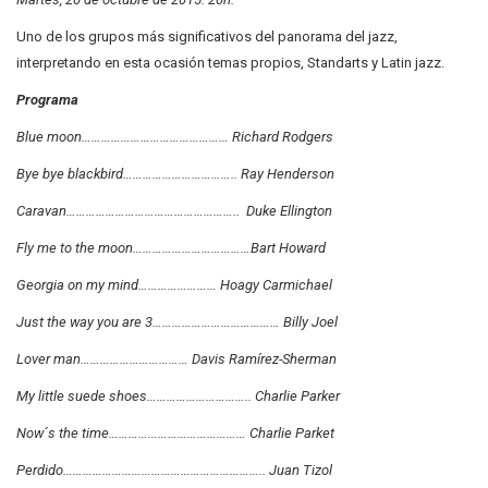
Uno de los grupos más significativos del panorama del jazz,
interpretando en esta ocasión temas propios, Standarts y Latin jazz.
Programa
Blue moon……………………………………… Richard Rodgers
Bye bye blackbird…………………………….. Ray Henderson
Caravan…………………………………………….. Duke Ellington
Fly me to the moon………………………………Bart Howard
Georgia on my mind…………………… Hoagy Carmichael
Just the way you are 3………………………………… Billy Joel
Lover man…………………………… Davis Ramírez-Sherman
My little suede shoes………………………….. Charlie Parker
Now´s the time…………………………………… Charlie Parket
Perdido…………………………………………………….. Juan Tizol