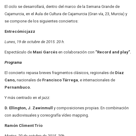
El ciclo se desarrollará, dentro del marco de la Semana Grande de
Cajamurcia, en el Aula de Cultura de Cajamurcia (Gran vía, 23, Murcia) y
se compone de los siguientes conciertos:
Entrecómicjazz
Lunes, 19 de octubre de 2015. 20 h.
Espectáculo de
Maxi Garcés
en colaboración con
“Record and play”.
Programa
El concierto repasa breves fragmentos clásicos, regionales de
Díaz
Cano,
nacionales de
Francisco Tárrega
, e internacionales de
Pernambuco.
Y más centrado en el jazz:
D. Ellington, J. Zawinmull
y composiciones propias. En combinación
con audiovisuales y coreografía vídeo mapping.
Ramón Climent Trío
Martes, 20 de octubre de 2015. 20h.