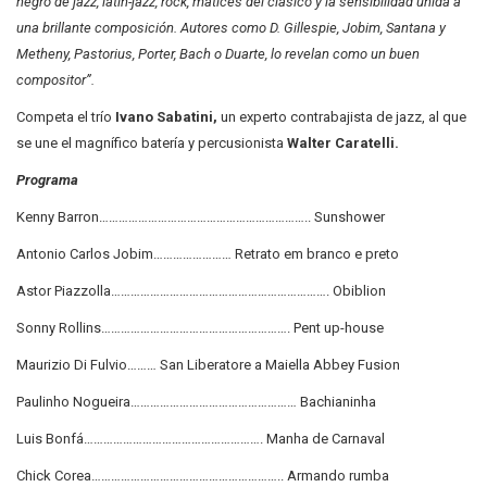
negro de jazz, latin-jazz, rock, matices del clásico y la sensibilidad unida a
una brillante composición. Autores como D. Gillespie, Jobim, Santana y
Metheny, Pastorius, Porter, Bach o Duarte, lo revelan como un buen
compositor”.
Competa el trío
Ivano Sabatini,
un experto contrabajista de jazz, al que
se une el magnífico batería y percusionista
Walter Caratelli.
Programa
Kenny Barron……………………………………………………….. Sunshower
Antonio Carlos Jobim…………………… Retrato em branco e preto
Astor Piazzolla…………………………………………………………. Obiblion
Sonny Rollins…………………………………………………. Pent up-house
Maurizio Di Fulvio……… San Liberatore a Maiella Abbey Fusion
Paulinho Nogueira…………………………………………… Bachianinha
Luis Bonfá………………………………………………. Manha de Carnaval
Chick Corea………………………………………………….. Armando rumba