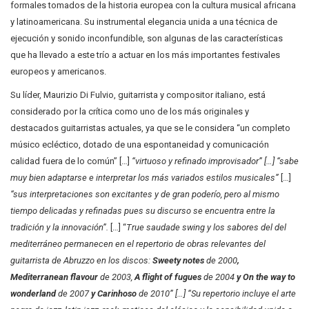
formales tomados de la historia europea con la cultura musical africana
y latinoamericana. Su instrumental elegancia unida a una técnica de
ejecución y sonido inconfundible, son algunas de las características
que ha llevado a este trío a actuar en los más importantes festivales
europeos y americanos.
Su líder, Maurizio Di Fulvio, guitarrista y compositor italiano, está
considerado por la crítica como uno de los más originales y
destacados guitarristas actuales, ya que se le considera “un completo
músico ecléctico, dotado de una espontaneidad y comunicación
calidad fuera de lo común” […]
“virtuoso y refinado improvisador” […] “sabe
muy bien adaptarse e interpretar los más variados estilos musicales”
[…]
“sus interpretaciones son excitantes y de gran poderío, pero al mismo
tiempo delicadas y refinadas pues su discurso se encuentra entre la
tradición y la innovación”.
[…] “
True saudade swing y los sabores del del
mediterráneo permanecen en el repertorio de obras relevantes del
guitarrista de Abruzzo en los discos:
Sweety notes
de 2000
,
Mediterranean flavour
de 2003,
A flight of fugues
de 2004
y On the way to
wonderland
de 2007
y Carinhoso
de 2010” […] “Su repertorio incluye el arte