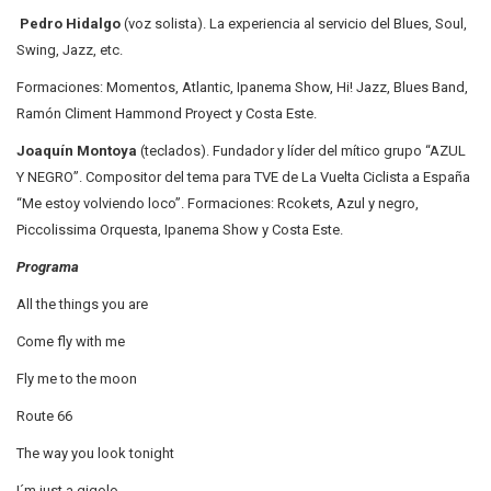
Pedro Hidalgo
(voz solista). La experiencia al servicio del Blues, Soul,
Swing, Jazz, etc.
Formaciones: Momentos, Atlantic, Ipanema Show, Hi! Jazz, Blues Band,
Ramón Climent Hammond Proyect y Costa Este.
Joaquín Montoya
(teclados). Fundador y líder del mítico grupo “AZUL
Y NEGRO”. Compositor del tema para TVE de La Vuelta Ciclista a España
“Me estoy volviendo loco”. Formaciones: Rcokets, Azul y negro,
Piccolissima Orquesta, Ipanema Show y Costa Este.
Programa
All the things you are
Come fly with me
Fly me to the moon
Route 66
The way you look tonight
I´m just a gigolo