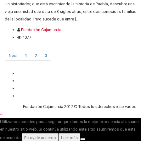
Un historiador, que está escribiendo la historia de Puebla, descubre una
vieja enemistad que data de 3 siglos atrás, entre dos conocidas familias
de la localidad. Pero sucede que entre […]
Fundación Cajamurcia
4077
Next
1
2
3
Quiénes somos
Contacto
Privacidad
Cookies
Fundación Cajamurcia 2017 © Todos los derechos reservados
Utilizamos cookies para asegurar que damos la mejor experiencia al usuario
en nuestro sitio web. Si continúa utilizando este sitio asumiremos que está
de acuerdo.
Estoy de acuerdo
Leer más