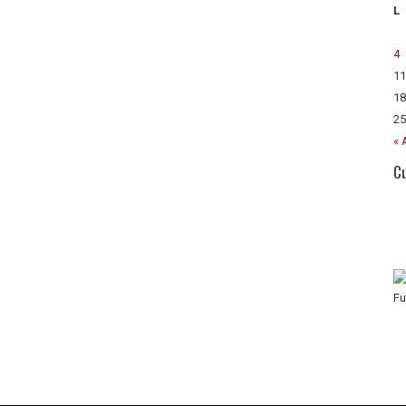
L
4
11
18
25
« 
Cu
Fu