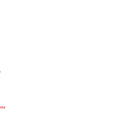
7
nte