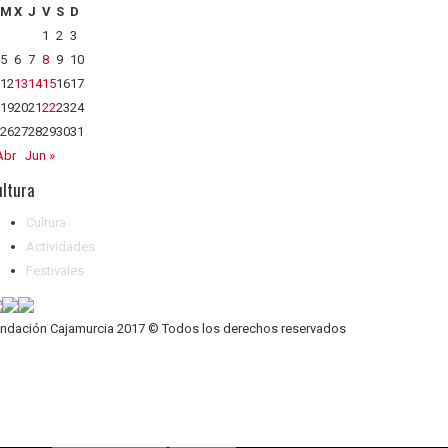
M
X
J
V
S
D
1
2
3
5
6
7
8
9
10
12
13
14
15
16
17
19
20
21
22
23
24
26
27
28
29
30
31
Abr
Jun »
ltura
Cultura
Actividades
Festivales
ndación Cajamurcia 2017 © Todos los derechos reservados