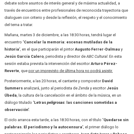
debate sobre asuntos de interés general y de máxima actualidad, a
través de encuentros entre profesionales de reconocida trayectoria que
dialoguen con criterio y desde la reflexión, el respeto y el conocimiento
del tema a tratar.
Mañana, martes 3 de diciembre, a las 18:30 horas, tendrá lugar el
encuentro
‘Cancelar la memoria: escenas mutiladas de la
historia’
, en el que participarán el pintor
Augusto Ferrer-Dalmau
y
Jesús García Calero
, periodista y director de
ABC Cultural
. En esta
sesión estaba prevista la intervención del escritor
Arturo Pérez-
Reverte
, que
por un imprevisto de última hora no podrá asistir.
Posteriormente, a las 20 horas, el cantante y compositor
David
Summers
analizará, junto al periodista de
Zenda
y escritor
Jesús
Úbeda
, la cultura de la cancelación en el ámbito de la música, en un
diálogo titulado
‘Letras
peligrosas
: las canciones sometidas a
observación’
.
El ciclo arranca esta tarde, a las 18:30 horas, con el título
‘Quedarse sin
palabras. El periodismo y la autocensura’
, el primer diálogo lo