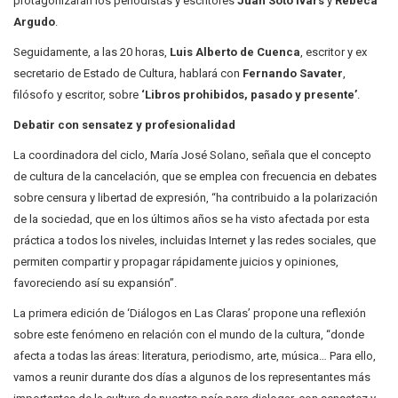
protagonizarán los periodistas y escritores
Juan Soto Ivars
y
Rebeca
Argudo
.
Seguidamente, a las 20 horas,
Luis Alberto de Cuenca
, escritor y ex
secretario de Estado de Cultura, hablará con
Fernando Savater
,
filósofo y escritor, sobre
‘Libros prohibidos, pasado y presente’
.
Debatir con sensatez y profesionalidad
La coordinadora del ciclo, María José Solano, señala que el concepto
de cultura de la cancelación, que se emplea con frecuencia en debates
sobre censura y libertad de expresión, “ha contribuido a la polarización
de la sociedad, que en los últimos años se ha visto afectada por esta
práctica a todos los niveles, incluidas Internet y las redes sociales, que
permiten compartir y propagar rápidamente juicios y opiniones,
favoreciendo así su expansión”.
La primera edición de ‘Diálogos en Las Claras’ propone una reflexión
sobre este fenómeno en relación con el mundo de la cultura, “donde
afecta a todas las áreas: literatura, periodismo, arte, música… Para ello,
vamos a reunir durante dos días a algunos de los representantes más