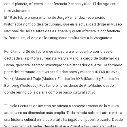
con el planeta, ofrecerá la conferencia Picasso y Klee: El diálogo entre
dos visionarios.
El 19 de febrero será el turno de Jorge Fernández, reconocido
historiador y crítico de arte cubano, que en la actualidad dirige el Museo
Nacional de Bellas Artes de La Habana, y quien ofrecerá la conferencia
Wifredo Lam, el viaje de los imaginarios culturales a la Vanguardia.
Por último, el 26 de febrero se clausurará el encuentro con la sesión
dedicada a la pintora surrealista Maruja Mallo, a cargo de Guillermo de
Osma, galerista, escritor, investigador e historiador del Arte. Ha formado
parte del Patronato de diversas fundaciones y museos: INTAR (Nueva
York), Museo del Traje (Madrid), Fundación AXA (Madrid) y Fundación
Bemberg (Toulouse). Fue también presidente de ArteMadrid desde
donde reivindicó la galería como espacio cultural activo.
“El ciclo Lecturas de invierno se orienta a aspectos varios de la cultura
artística en su dimensión más amplia. Toda mirada sobre el arte remite a
una historia cultural en la que el arte ha jugado un papel relevante. Desde
Winckelmann a Goethe, desde Ruskin a Proust a los comparativistas