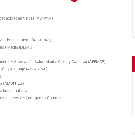
scapacidades físicas (ASPAYM)
sválidos Psíquicos (ASCOPAS)
Vega Media (DISMO)
mental – Asociación Salud Mental Cieza y Comarca (AFEMCE)
ción y lenguaje (ASPANPAL)
)
ida (AMUPHEB)
d Funcional Urci
os psíquicos de Cartagena y Comarca