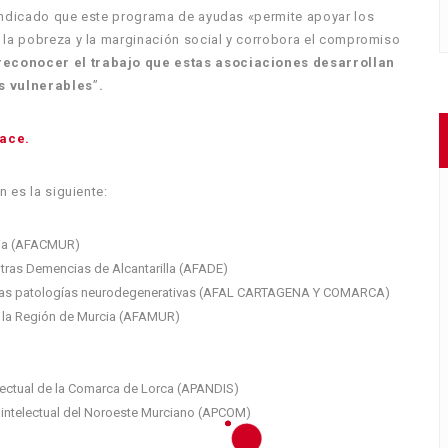
 indicado que este programa de ayudas «permite apoyar los
e la pobreza y la marginación social y corrobora el compromiso
reconocer el trabajo que estas asociaciones desarrollan
s vulnerables
”
.
lace.
n es la siguiente:
cia (AFACMUR)
tras Demencias de Alcantarilla (AFADE)
otras patologías neurodegenerativas (AFAL CARTAGENA Y COMARCA)
e la Región de Murcia (AFAMUR)
lectual de la Comarca de Lorca (APANDIS)
intelectual del Noroeste Murciano (APCOM)