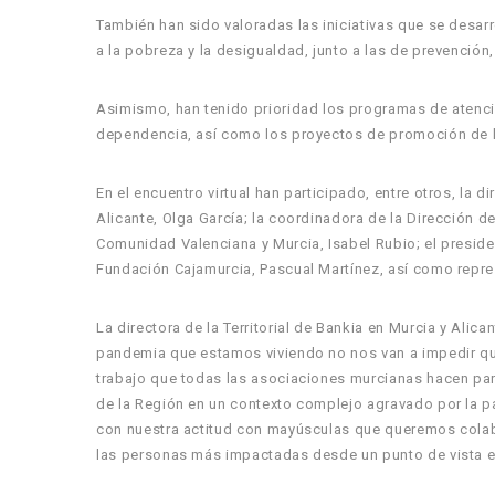
También han sido valoradas las iniciativas que se desarro
a la pobreza y la desigualdad, junto a las de prevención
Asimismo, han tenido prioridad los programas de atenc
dependencia, así como los proyectos de promoción de la
En el encuentro virtual han participado, entre otros, la di
Alicante, Olga García; la coordinadora de la Dirección 
Comunidad Valenciana y Murcia, Isabel Rubio; el presiden
Fundación Cajamurcia, Pascual Martínez, así como repr
La directora de la Territorial de Bankia en Murcia y Alic
pandemia que estamos viviendo no nos van a impedir qu
trabajo que todas las asociaciones murcianas hacen par
de la Región en un contexto complejo agravado por la 
con nuestra actitud con mayúsculas que queremos colabo
las personas más impactadas desde un punto de vista ec