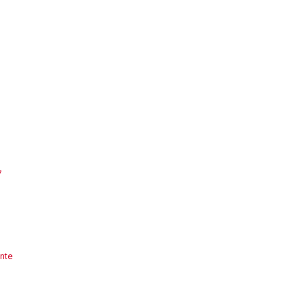
7
nte