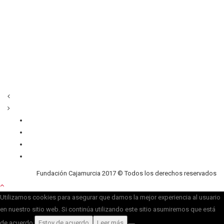
Quiénes somos
Contacto
Privacidad
Cookies
Fundación Cajamurcia 2017 © Todos los derechos reservados
Utilizamos cookies para asegurar que damos la mejor experiencia al usuario
en nuestro sitio web. Si continúa utilizando este sitio asumiremos que está
de acuerdo.
Estoy de acuerdo
Leer más