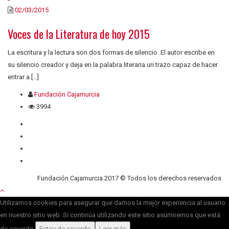
02/03/2015
Voces de la Literatura de hoy 2015
La escritura y la lectura son dos formas de silencio. El autor escribe en
su silencio creador y deja en la palabra literaria un trazo capaz de hacer
entrar a […]
Fundación Cajamurcia
3994
Quiénes somos
Contacto
Privacidad
Cookies
Fundación Cajamurcia 2017 © Todos los derechos reservados
Utilizamos cookies para asegurar que damos la mejor experiencia al usuario
en nuestro sitio web. Si continúa utilizando este sitio asumiremos que está
de acuerdo.
Estoy de acuerdo
Leer más