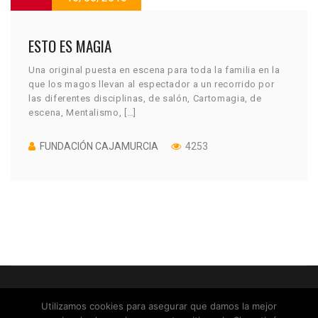
ESTO ES MAGIA
Una original puesta en escena para toda la familia en la
que los magos llevan al espectador a un recorrido por
las diferentes disciplinas, de salón, Cartomagia, de
escena, Mentalismo, […]
FUNDACIÓN CAJAMURCIA
4253
QUIÉNES SOMOS
CONTACTO
PRIVACIDAD
COOKIES
Utilizamos cookies para asegurar que damos la mejor