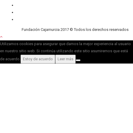
Contacto
Privacidad
Cookies
Fundación Cajamurcia 2017 © Todos los derechos reservados
Utilizamos cookies para asegurar que damos la mejor experiencia al usuario
en nuestro sitio web. Si continúa utilizando este sitio asumiremos que está
de acuerdo.
Estoy de acuerdo
Leer más