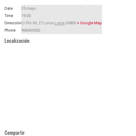
Date
25 mayo
Time
19:00
Dirección
C/ Pío XII, 27
Lorca
Lorca
30800
+ Google Map
Phone
968465062
Localización
Compartir