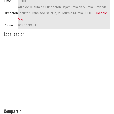
Time
19:00
Aula de Cultura de Fundación Cajamurcia en Murcia. Gran Vía
Dirección
Escultor Francisco Salzillo, 23
Murcia
Murcia
30001
+ Google
Map
Phone
968 36 19 51
Localización
Compartir