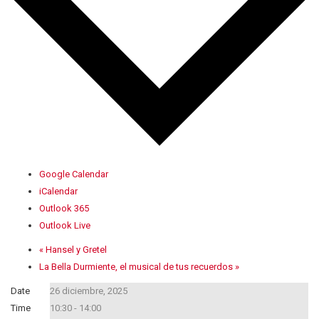
Google Calendar
iCalendar
Outlook 365
Outlook Live
«
Hansel y Gretel
La Bella Durmiente, el musical de tus recuerdos
»
Date
26 diciembre, 2025
Time
10:30 - 14:00