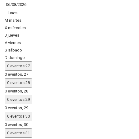
L
lunes
M
martes
X
miércoles
J
jueves
V
viernes
S
sábado
D
domingo
0 eventos
27
0 eventos,
27
0 eventos
28
0 eventos,
28
0 eventos
29
0 eventos,
29
0 eventos
30
0 eventos,
30
0 eventos
31