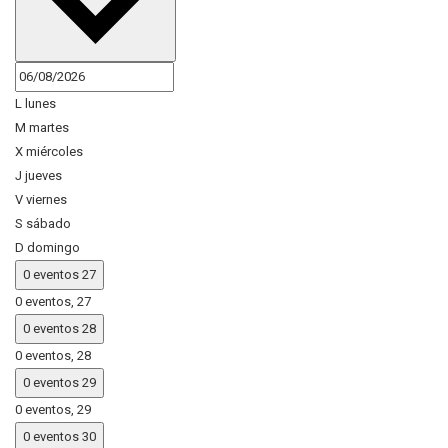
L
lunes
M
martes
X
miércoles
J
jueves
V
viernes
S
sábado
D
domingo
0 eventos
27
0 eventos,
27
0 eventos
28
0 eventos,
28
0 eventos
29
0 eventos,
29
0 eventos
30