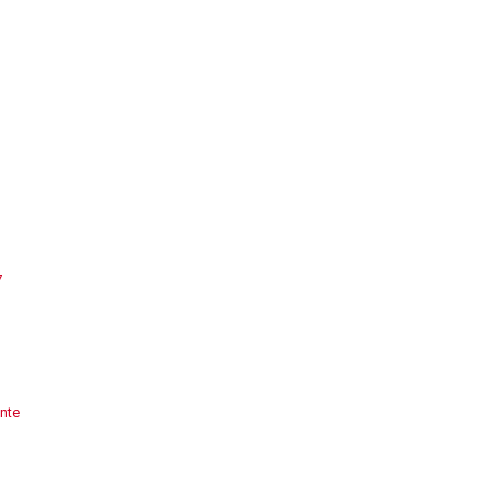
7
nte