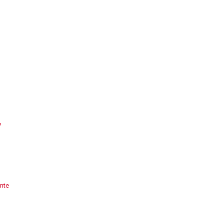
7
nte