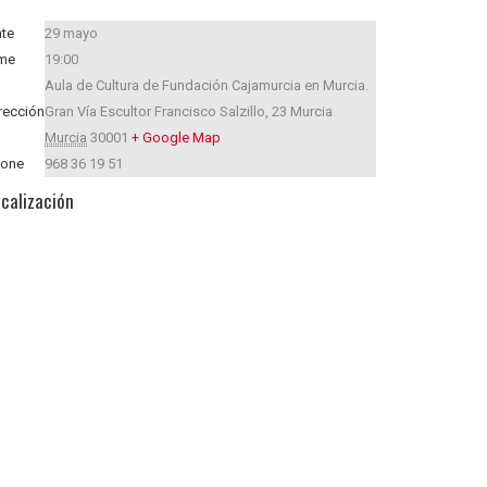
te
29 mayo
me
19:00
Aula de Cultura de Fundación Cajamurcia en Murcia.
rección
Gran Vía Escultor Francisco Salzillo, 23
Murcia
Murcia
30001
+ Google Map
hone
968 36 19 51
calización