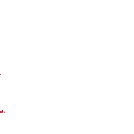
7
nte