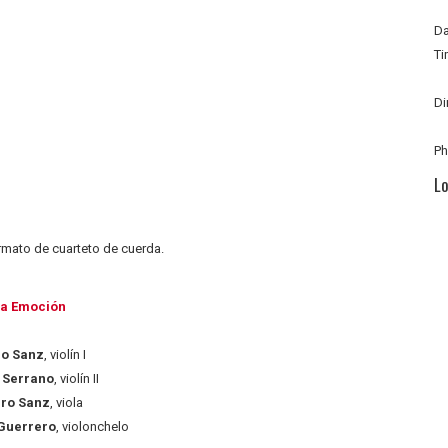
Da
Ti
Di
P
Lo
rmato de cuarteto de cuerda.
a Emoción
go Sanz
, violín I
 Serrano
, violín II
ro Sanz
, viola
Guerrero
, violonchelo