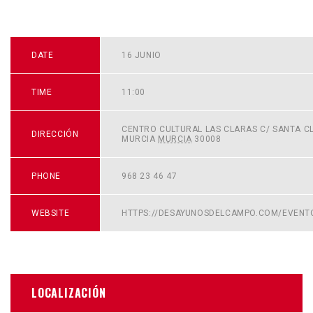
DATE
16 JUNIO
TIME
11:00
CENTRO CULTURAL LAS CLARAS C/ SANTA CL
DIRECCIÓN
MURCIA
MURCIA
30008
+ GOOGLE MAP
PHONE
968 23 46 47
WEBSITE
HTTPS://DESAYUNOSDELCAMPO.COM/EVENT
LOCALIZACIÓN