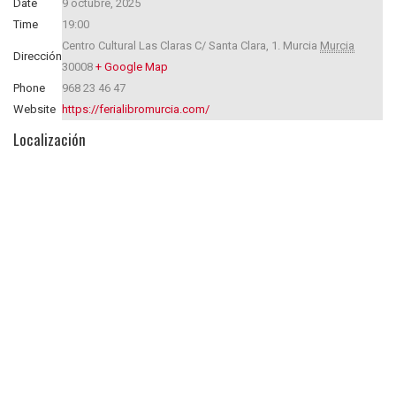
Date
9 octubre, 2025
Time
19:00
Centro Cultural Las Claras C/ Santa Clara, 1.
Murcia
Murcia
Dirección
30008
+ Google Map
Phone
968 23 46 47
Website
https://ferialibromurcia.com/
Localización