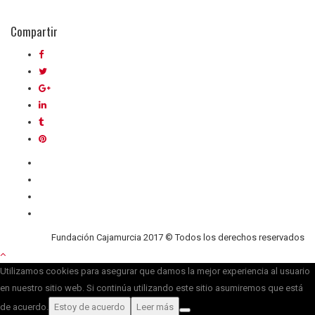
Compartir
Quiénes somos
Contacto
Privacidad
Cookies
Fundación Cajamurcia 2017 © Todos los derechos reservados
Utilizamos cookies para asegurar que damos la mejor experiencia al usuario
en nuestro sitio web. Si continúa utilizando este sitio asumiremos que está
de acuerdo.
Estoy de acuerdo
Leer más