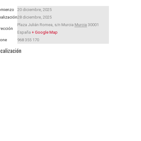
omienzo
20 diciembre, 2025
nalización
28 diciembre, 2025
Plaza Julián Romea, s/n
Murcia
Murcia
30001
rección
España
+ Google Map
hone
968 355 170
calización