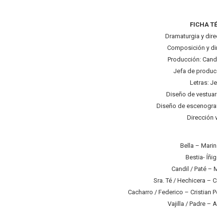
FICHA T
Dramaturgia y dir
Composición y dir
Producción: Candi
Jefa de produc
Letras: J
Diseño de vestuar
Diseño de escenograf
Dirección 
Bella – Marin
Bestia- Íñi
Candil / Paté – 
Sra. Té / Hechicera – Cr
Cacharro / Federico – Cristian 
Vajilla / Padre – 