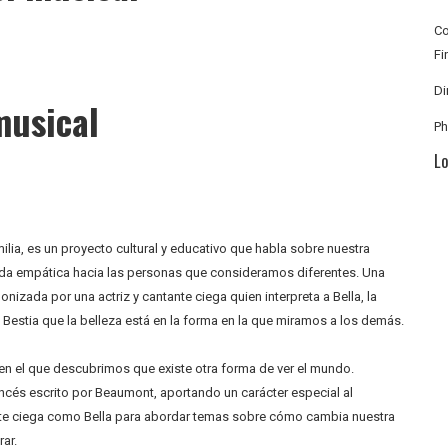
C
Fi
Di
 musical
P
Lo
milia, es un proyecto cultural y educativo que habla sobre nuestra
rada empática hacia las personas que consideramos diferentes. Una
izada por una actriz y cantante ciega quien interpreta a Bella, la
a Bestia que la belleza está en la forma en la que miramos a los demás.
o en el que descubrimos que existe otra forma de ver el mundo.
rancés escrito por Beaumont, aportando un carácter especial al
tante ciega como Bella para abordar temas sobre cómo cambia nuestra
ar.