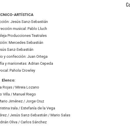
C
ÉCNICO-ARTÍSTICA
ección: Jesús Sanz-Sebastián
ección musical: Pablo Lluch
leja Producciones Teatrales
ción: Mercedes Sebastián
esús Sanz-Sebastián
io y confección: Juan Ortega
ía y marionetas: Adrian Cepeda
vocal: Pahola Crowley
Elenco:
a Rojas / Mireia Lozano
go Villa / Manuel Riego
Mario Jiménez / Jorge Cruz
istina Irala / Estefanía de la Vega
Pérez / Jesús Sanz-Sebastián / Mario Salas
Adrián Oliva / Carlos Sánchez