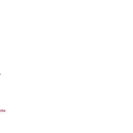
7
nte