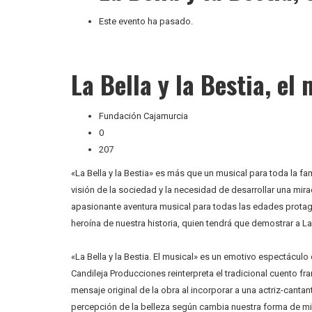
Este evento ha pasado.
La Bella y la Bestia, el
Fundación Cajamurcia
0
207
«La Bella y la Bestia» es más que un musical para toda la fa
visión de la sociedad y la necesidad de desarrollar una mi
apasionante aventura musical para todas las edades protagon
heroína de nuestra historia, quien tendrá que demostrar a L
«La Bella y la Bestia. El musical» es un emotivo espectácul
Candileja Producciones reinterpreta el tradicional cuento f
mensaje original de la obra al incorporar a una actriz-can
percepción de la belleza según cambia nuestra forma de mir