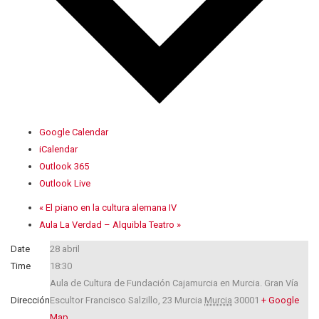
Google Calendar
iCalendar
Outlook 365
Outlook Live
«
El piano en la cultura alemana IV
Aula La Verdad – Alquibla Teatro
»
Date
28 abril
Time
18:30
Aula de Cultura de Fundación Cajamurcia en Murcia. Gran Vía
Dirección
Escultor Francisco Salzillo, 23
Murcia
Murcia
30001
+ Google
Map