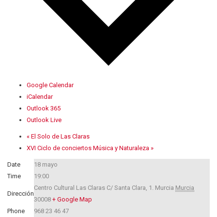
Google Calendar
iCalendar
Outlook 365
Outlook Live
«
El Solo de Las Claras
XVI Ciclo de conciertos Música y Naturaleza
»
Date
18 mayo
Time
19:00
Centro Cultural Las Claras C/ Santa Clara, 1.
Murcia
Murcia
Dirección
30008
+ Google Map
Phone
968 23 46 47