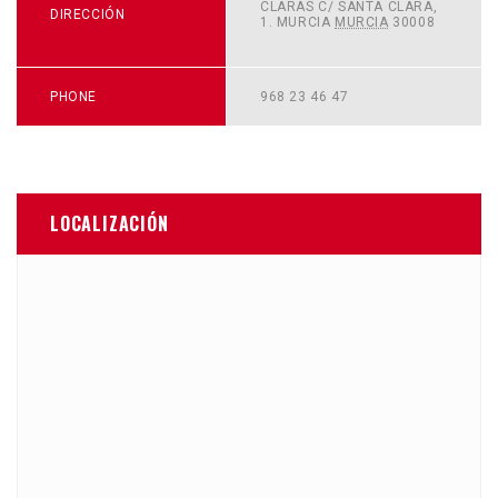
CLARAS C/ SANTA CLARA,
DIRECCIÓN
1.
MURCIA
MURCIA
30008
+
GOOGLE MAP
PHONE
968 23 46 47
LOCALIZACIÓN