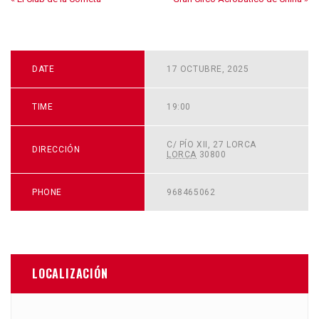
DATE
17 OCTUBRE, 2025
TIME
19:00
C/ PÍO XII, 27
LORCA
DIRECCIÓN
LORCA
30800
PHONE
968465062
LOCALIZACIÓN