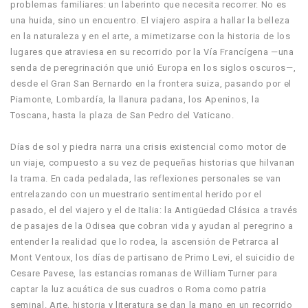
problemas familiares: un laberinto que necesita recorrer. No es
una huida, sino un encuentro. El viajero aspira a hallar la belleza
en la naturaleza y en el arte, a mimetizarse con la historia de los
lugares que atraviesa en su recorrido por la Vía Francígena —una
senda de peregrinación que unió Europa en los siglos oscuros—,
desde el Gran San Bernardo en la frontera suiza, pasando por el
Piamonte, Lombardía, la llanura padana, los Apeninos, la
Toscana, hasta la plaza de San Pedro del Vaticano.
Días de sol y piedra narra una crisis existencial como motor de
un viaje, compuesto a su vez de pequeñas historias que hilvanan
la trama. En cada pedalada, las reflexiones personales se van
entrelazando con un muestrario sentimental herido por el
pasado, el del viajero y el de Italia: la Antigüedad Clásica a través
de pasajes de la Odisea que cobran vida y ayudan al peregrino a
entender la realidad que lo rodea, la ascensión de Petrarca al
Mont Ventoux, los días de partisano de Primo Levi, el suicidio de
Cesare Pavese, las estancias romanas de William Turner para
captar la luz acuática de sus cuadros o Roma como patria
seminal. Arte, historia y literatura se dan la mano en un recorrido