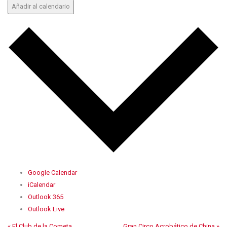
Añadir al calendario
Google Calendar
iCalendar
Outlook 365
Outlook Live
«
El Club de la Cometa
Gran Circo Acrobático de China
»