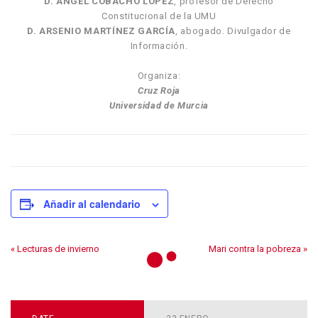
D. ÁNGEL COBACHO LÓPEZ
, profesor de Derecho
Constitucional de la UMU
D. ARSENIO MARTÍNEZ GARCÍA
, abogado. Divulgador de
Información.
Organiza:
Cruz Roja
Universidad de Murcia
Añadir al calendario
«
Lecturas de invierno
Mari contra la pobreza
»