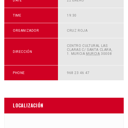
DATE
22 ENERO
TIME
19:30
ORGANIZADOR
CRUZ ROJA
CENTRO CULTURAL LAS
CLARAS C/ SANTA CLARA,
DIRECCIÓN
1.
MURCIA
MURCIA
30008
+
GOOGLE MAP
PHONE
968 23 46 47
LOCALIZACIÓN