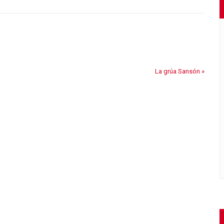
La grúa Sansón
»