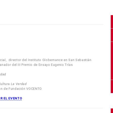
Social, director del Instituto Globernance en San Sebastián
ganador del III Premio de Ensayo Eugenio Trías
rdad
Cultura
La Verdad
ión de Fundación VOCENTO
IR EL EVENTO