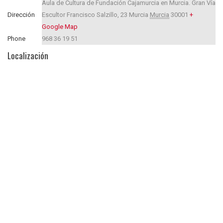
Aula de Cultura de Fundación Cajamurcia en Murcia. Gran Vía
Dirección
Escultor Francisco Salzillo, 23
Murcia
Murcia
30001
+
Google Map
Phone
968 36 19 51
Localización
Compartir