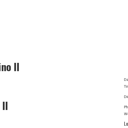
no II
Da
Ti
Di
II
P
We
Lo