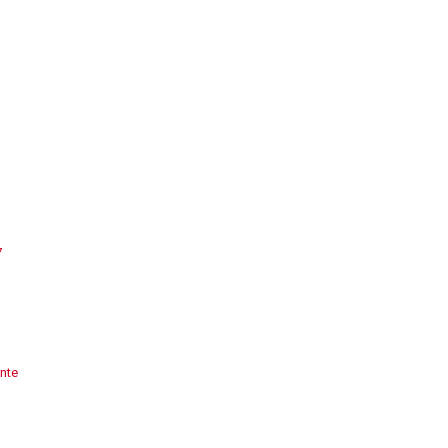
7
nte