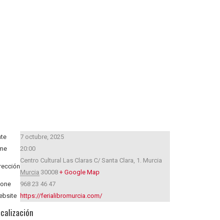
te
7 octubre, 2025
me
20:00
Centro Cultural Las Claras C/ Santa Clara, 1.
Murcia
rección
Murcia
30008
+ Google Map
hone
968 23 46 47
bsite
https://ferialibromurcia.com/
calización