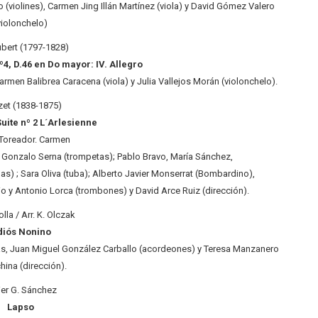
(violines), Carmen Jing Illán Martínez (viola) y David Gómez Valero
violonchelo)
ubert (1797-1828)
4, D.46 en Do mayor: IV. Allegro
Carmen Balibrea Caracena (viola) y Julia Vallejos Morán (violonchelo).
zet (1838-1875)
uite nº 2 L´Arlesienne
 Toreador. Carmen
 Gonzalo Serna (trompetas); Pablo Bravo, María Sánchez,
s) ; Sara Oliva (tuba); Alberto Javier Monserrat (Bombardino),
 y Antonio Lorca (trombones) y David Arce Ruiz (dirección).
lla / Arr. K. Olczak
diós Nonino
ás, Juan Miguel González Carballo (acordeones) y Teresa Manzanero
hina (dirección).
ier G. Sánchez
Lapso