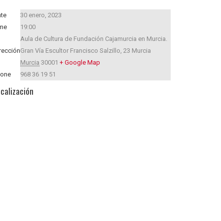
te
30 enero, 2023
me
19:00
Aula de Cultura de Fundación Cajamurcia en Murcia.
rección
Gran Vía Escultor Francisco Salzillo, 23
Murcia
Murcia
30001
+ Google Map
hone
968 36 19 51
calización