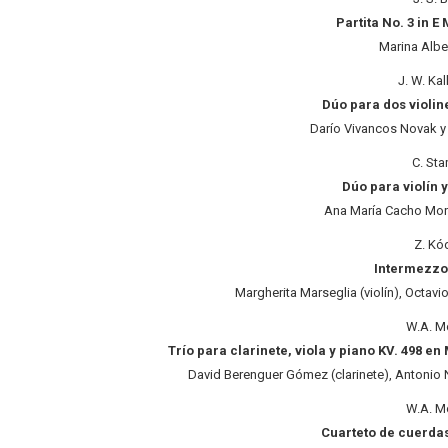
Partita No. 3 in E
Marina Albe
J. W. Ka
Dúo para dos violin
Darío Vivancos Novak y
C. Sta
Dúo para violín 
Ana María Cacho Moren
Z. Kó
Intermezzo 
Margherita Marseglia (violín), Octavio
W.A. M
Trío para clarinete, viola y piano KV. 498 en
David Berenguer Gómez (clarinete), Antonio N
W.A. M
Cuarteto de cuerdas 