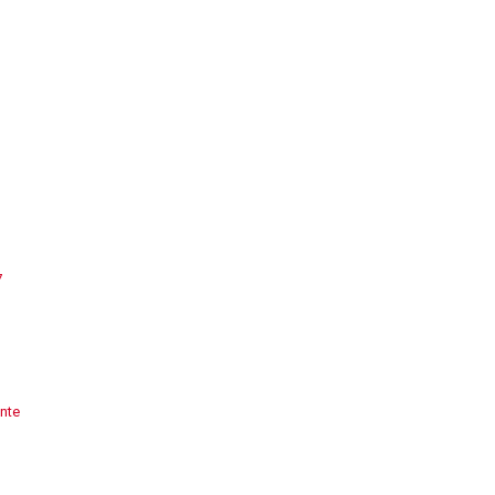
7
nte