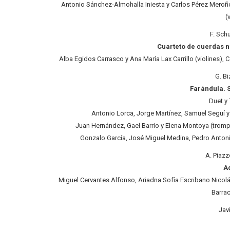
Antonio Sánchez-Almohalla Iniesta y Carlos Pérez Meroño 
(
F. Sch
Cuarteto de cuerdas nº
Alba Egidos Carrasco y Ana María Lax Carrillo (violines), 
G. Bi
Farándula. S
Duet y
Antonio Lorca, Jorge Martínez, Samuel Seguí y
Juan Hernández, Gael Barrio y Elena Montoya (trompa
Gonzalo García, José Miguel Medina, Pedro Antonio
A. Piazzo
A
Miguel Cervantes Alfonso, Ariadna Sofía Escribano Nicol
Barrac
Jav