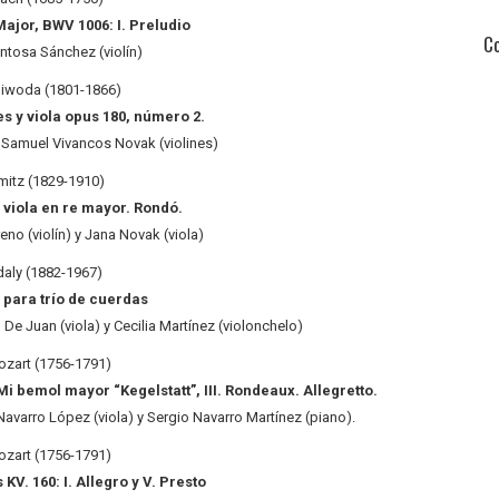
 Major, BWV 1006: I. Preludio
C
ntosa Sánchez (violín)
lliwoda (1801-1866)
es y viola opus 180, número 2.
 Samuel Vivancos Novak (violines)
mitz (1829-1910)
y viola en re mayor. Rondó.
o (violín) y Jana Novak (viola)
daly (1882-1967)
para trío de cuerdas
 De Juan (viola) y Cecilia Martínez (violonchelo)
ozart (1756-1791)
 Mi bemol mayor “Kegelstatt”, III. Rondeaux. Allegretto.
avarro López (viola) y Sergio Navarro Martínez (piano).
ozart (1756-1791)
KV. 160: I. Allegro y V. Presto