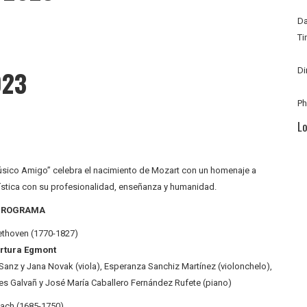
Da
Ti
023
Di
P
Lo
Músico Amigo” celebra el nacimiento de Mozart con un homenaje a
ística con su profesionalidad, enseñanza y humanidad.
PROGRAMA
ethoven (1770-1827)
rtura Egmont
Sanz y Jana Novak (viola), Esperanza Sanchiz Martínez (violonchelo),
res Galvañ y José María Caballero Fernández Rufete (piano)
Bach (1685-1750)