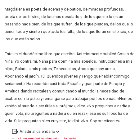
Magdalena es poeta de aceras y de patios, de miradas profundas,
poeta de los tristes, de los más desolados, de los que no lo están
pasando nada bien, de los que sufren, de los que pierden, de los que lo
tienen todo y sienten que todo les falta, de los que lloran en silencio, de
los que están solos.
Este es el duodécimo libro que escribe. Anteriormente publicó Cosas de
Niña, Yo contra mí, Nana para dormir a mis abuelos, Instrucciones a mis
hijos, Balada a mis padres, Te necesitas, Ahora que soy arena,
Abonando el jardín, Tú, Queridos jóvenes y Tengo que hablar conmigo
seriamente. Ha recorrido casi toda España y gran parte de Europa y
América dando recitales y comunicando al mundo la necesidad de
acabar con la pelea y remangarse para trabajar por los demás. «Hemos
venido al mundo a ser útiles al prójimo», dice. «No preguntes a nadie a
quién vota, no preguntes a nadie a quién reza», esa es su filosofía de
vida. Si le preguntas si es creyente, te dirá: «No. Soy practicante».
Añadir al calendario
«
Una verdad incómoda – Murcia