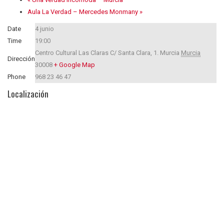
Aula La Verdad – Mercedes Monmany
»
Date
4 junio
Time
19:00
Centro Cultural Las Claras C/ Santa Clara, 1.
Murcia
Murcia
Dirección
30008
+ Google Map
Phone
968 23 46 47
Localización