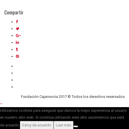
Compartir
Quiénes somos
Contacto
Privacidad
Cookies
Fundación Cajamurcia 2017 © Todos los derechos reservados
Utilizamos cookies para asegurar que damos la mejor experiencia al usuario
en nuestro sitio web. Si continúa utilizando este sitio asumiremos que está
de acuerdo.
Estoy de acuerdo
Leer más