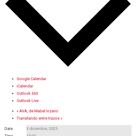
Google Calendar
iCalendar
Outlook 365
Outlook Live
«
AVA, de Mabel lozano
Transitando entre trazos
»
Date
3 diciembre, 2025
Time
19:00