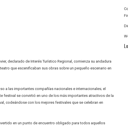
C
Fi
Di
We
Lo
avier, declarado de Interés Turístico Regional, comienza su andadura
al teatro que escenificaban sus obras sobre un pequeño escenario en
aso a las importantes compañías nacionales e internacionales; el
ste festival se convirtió en uno de los más importantes atractivos de la
ival, codeándose con los mejores festivales que se celebran en
onvertido en un punto de encuentro obligado para todos aquellos