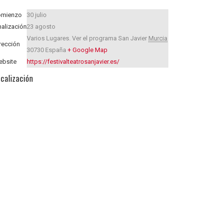
omienzo
30 julio
nalización
23 agosto
Varios Lugares. Ver el programa
San Javier
Murcia
rección
30730
España
+ Google Map
bsite
https://festivalteatrosanjavier.es/
calización