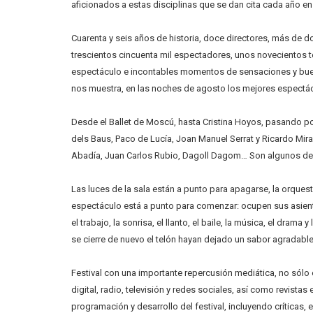
aficionados a estas disciplinas que se dan cita cada año en
Cuarenta y seis años de historia, doce directores, más de 
trescientos cincuenta mil espectadores, unos novecientos 
espectáculo e incontables momentos de sensaciones y buenas
nos muestra, en las noches de agosto los mejores espectá
Desde el Ballet de Moscú, hasta Cristina Hoyos, pasando por
dels Baus, Paco de Lucía, Joan Manuel Serrat y Ricardo Mira
Abadía, Juan Carlos Rubio, Dagoll Dagom… Son algunos de lo
Las luces de la sala están a punto para apagarse, la orquest
espectáculo está a punto para comenzar: ocupen sus asientos
el trabajo, la sonrisa, el llanto, el baile, la música, el dra
se cierre de nuevo el telón hayan dejado un sabor agradable
Festival con una importante repercusión mediática, no sólo e
digital, radio, televisión y redes sociales, así como revist
programación y desarrollo del festival, incluyendo críticas, 