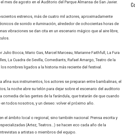
 el mes de agosto en el Auditorio del Parque Almansa de San Javier.
C
doscientos estrenos, más de cuatro mil actores, aproximadamente
técnicos de sonido e iluminación, alrededor de ochocientas horas de
 vibraciones se dan cita en un escenario mágico que al aire libre,
culos.
 Julio Bocca, Mario Gas, Marcel Marceau, Marianne Faithfull, La Fura
lles, La Cuadra de Sevilla, Comediants, Rafael Amargo, Teatro de la
s nombres ligados a la historia más reciente del festival.
a afina sus instrumentos, los actores se preparan entre bambalinas, el
; la noche abre su telón para dejar sobre el escenario del auditorio
ma y la comedia de las gentes de la farándula, que tratarán de que cuando
 en todos nosotros, y un deseo: volver el próximo año.
n el ámbito local o regional, sino también nacional. Prensa escrita y
as especializadas (Artez, Teatros…) se hacen eco cada año de la
entrevistas a artistas o miembros del equipo.