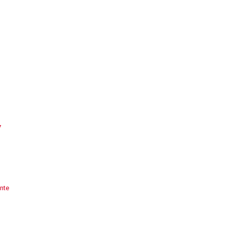
7
nte